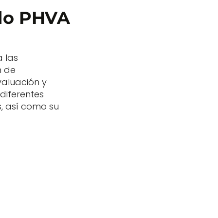
clo PHVA
a las
n de
valuación y
 diferentes
s, así como su