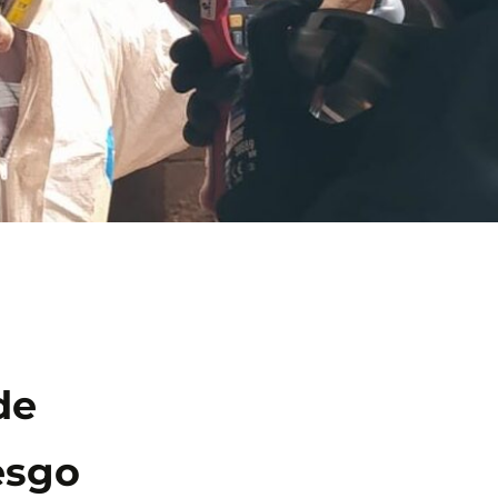
de
esgo